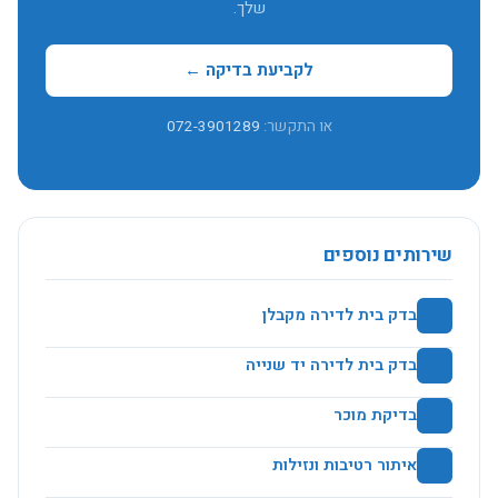
שלך.
לקביעת בדיקה ←
או התקשר:
072-3901289
שירותים נוספים
🏗️
בדק בית לדירה מקבלן
🔍
בדק בית לדירה יד שנייה
🏠
בדיקת מוכר
💧
איתור רטיבות ונזילות