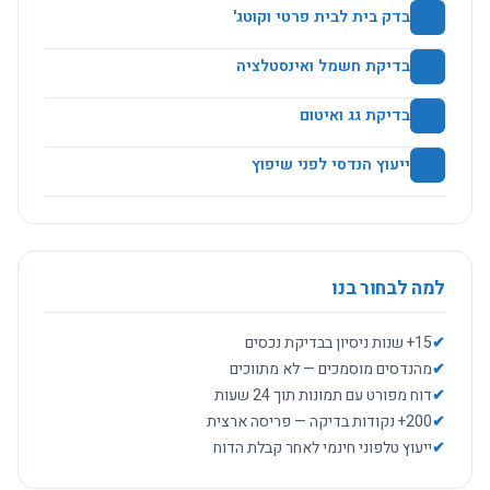
🏡
בדק בית לבית פרטי וקוטג'
⚡
בדיקת חשמל ואינסטלציה
🏚️
בדיקת גג ואיטום
🔨
ייעוץ הנדסי לפני שיפוץ
למה לבחור בנו
✔
15+ שנות ניסיון בבדיקת נכסים
✔
מהנדסים מוסמכים — לא מתווכים
✔
דוח מפורט עם תמונות תוך 24 שעות
✔
200+ נקודות בדיקה — פריסה ארצית
✔
ייעוץ טלפוני חינמי לאחר קבלת הדוח