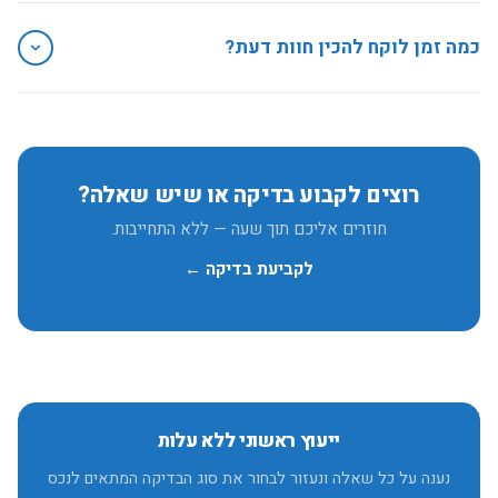
כשהקבלן מסרב לתקן, כשמגיעים לתביעה משפטית, או כשצריך
להוכיח את היקף הנזק בפני שופט.
כמה זמן לוקח להכין חוות דעת?
יותר מדוח רגיל. לוח הזמנים המדויק נמסר לאחר שיחה והבנת המקרה.
רוצים לקבוע בדיקה או שיש שאלה?
חוזרים אליכם תוך שעה — ללא התחייבות.
לקביעת בדיקה ←
ייעוץ ראשוני ללא עלות
נענה על כל שאלה ונעזור לבחור את סוג הבדיקה המתאים לנכס