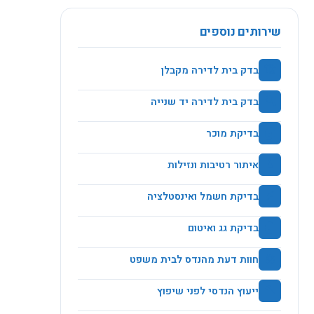
שירותים נוספים
🏗️
בדק בית לדירה מקבלן
🔍
בדק בית לדירה יד שנייה
🏠
בדיקת מוכר
💧
איתור רטיבות ונזילות
⚡
בדיקת חשמל ואינסטלציה
🏚️
בדיקת גג ואיטום
⚖️
חוות דעת מהנדס לבית משפט
🔨
ייעוץ הנדסי לפני שיפוץ