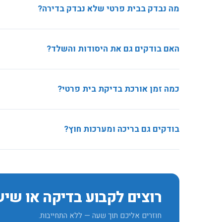
מה נבדק בבית פרטי שלא נבדק בדירה?
כל המעטפת החיצונית: גג, יסודות, חצר, ניקוז, קירות תומכים 
האם בודקים גם את היסודות והשלד?
כן. בבית פרטי בדיקת היסודות קריטית כי בעיה שם היא היקרה ב
כמה זמן אורכת בדיקת בית פרטי?
לרוב בין שלוש לארבע שעות. הדוח נשלח תוך 24 שעות.
בודקים גם בריכה ומערכות חוץ?
כן לפי הצורך בריכה, מערכת השקיה ומערכות חוץ נכללות בבדי
רוצים לקבוע בדיקה או שי
חוזרים אליכם תוך שעה — ללא התחייבות.