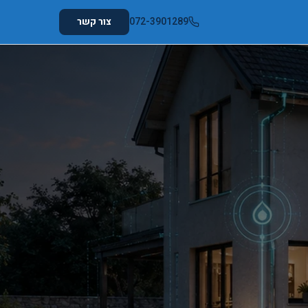
072-3901289
צור קשר